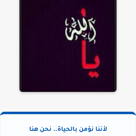
لأننا نؤمن بالحياة.. نحن هنا