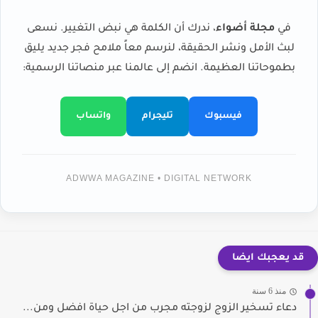
في
مجلة أضواء
، ندرك أن الكلمة هي نبض التغيير. نسعى
لبث الأمل ونشر الحقيقة، لنرسم معاً ملامح فجر جديد يليق
بطموحاتنا العظيمة. انضم إلى عالمنا عبر منصاتنا الرسمية:
فيسبوك
تليجرام
واتساب
ADWWA MAGAZINE • DIGITAL NETWORK
قد يعجبك ايضا
منذ 6 سنة
دعاء تسخير الزوج لزوجته مجرب من اجل حياة افضل ومن...