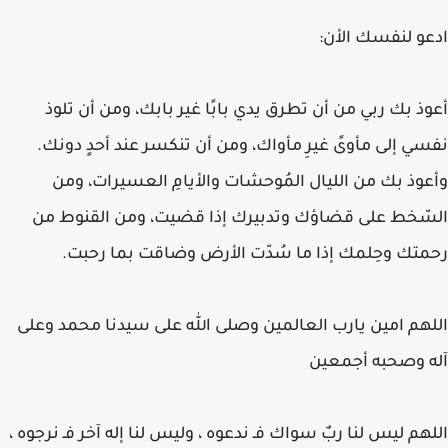
ادعو لنفسك الأن:
أعوذ بك ربي من أن تطرق يدي بابًا غير بابك، ومن أن تلوذ
نفسي إلى مأوىً غيرِ مأواك، ومن أن تنكسر عند أحدٍ دونك.
وأعوذ بك من الليال المُوحشات والأيامِ العسيرات، ومن
السّخط على قضاؤك وتدبيرك إذا قضيت، ومن القنوط من
رحمتك وحِلمك إذا ما سُدّت الأرض وضاقت بما رحبت.
اللهم امين يارب العالمين وصلى الله على سيدنا محمد وعلى
آله وصحبه أجمعين
اللهم ليس لنا ربٌ سواك فـ ندعوه ، وليس لنا إله آخر فـ نرجوه ،