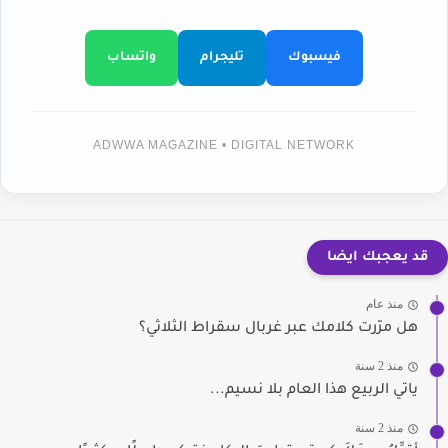
فيسبوك
تليجرام
واتساب
ADWWA MAGAZINE • DIGITAL NETWORK
قد يعجبك ايضا
منذ عام
هل مرّرت كلامك عبر غربال سقراط الثلاثي؟
منذ 2 سنة
ياتي الربيع هذا العام بلا نسيم...
منذ 2 سنة