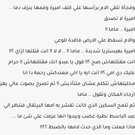
وفجأة تلقي الام برأسها علي كتف اميرة وفمها ينزف دما ..
اميرة لا تصدق
اميرة .. ماما !!
والام تسقط علي الارض فاقدة للوعي
اميرة بهيستريا شديدة .. ماما !! .. لا لا !! انت قتلتها ازاي ؟!!
انت مقتلتهاش صح ؟!! قول يا عبدو انك مقتلتهاش !! حرام
عليك دي امي ؟!! انت ايه يا اخي معندكش رحمة دا انا
مخليتهاش تتكلم عشان متتأذيش !! ثم تصرخ بصوت عالي يهز
ارجاء المكان وتقول .. ماما
ثم تلمح السكين الذي كانت تقشر به امها البرتقال فتنظر الي
عبد الباسط نظرة غضب ويبدوا انها عزمت علي شئ ما ...
ماذا فعلت وما الذي حدث لامها بالضبط ؟؟!!