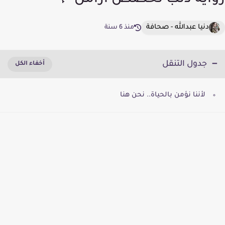
رواية ذئب تخصص ارامل 🌹
دنيا عبدالله - صحافة
منذ 6 سنة
جدول التنقل
لأننا نؤمن بالحياة.. نحن هنا