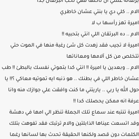
برتقالة عسي ان تأكلها فهي تحب البرتقال جدا
الام .. كلي دي يا بنتي عشان خاطري
اميرة تهز رأسها ب لا
الام .. ده البرتقان اللي انتي بتحبيه !!
اميرة لا تجيب فقد زهدت كل شئ رغبة منها في الموت حتي
تتخلص من كل آلامها ومعاناتها
الام .. وبعدين يا اميرة !! انتي كدا بتموتي نفسك بالبطئ !! طب
عشان خاطر اللي في بطنك .. هو ذنبه ايه تموتيه معاكي ؟!! يا
حول الله يا ربي .. ياريتني ما كنت وافقت علي جوازك منه وانا
عرفة انه ممكن يحصلك كدا !!
اميرة تنتبه عند سماع تلك الجملة تنظر الي امها في دهشة
وقد اتسعت عيناها الذابلتين والام ترتبك فقد تفوهت بتلك
الكلمات دون قصد ولكنها الحقيقة تحدث بها لسانها رغما