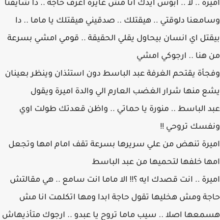
اميرة .. لا .. ابوس ايدك انا مش عايزة اعرف حاجة .. دا شايفنا
وسامعنا دلوقتي .. هيقتلك .. صدقيني هيقتلك يا ماما .. دا
بيقتل اي انسان بيحاول يقلي الحقيقة .. قومي امشي بسرعة
من هنا .. ارجوكي امشي
وفجأة يقتحم الغرفة عبد الباسط دون استئذان وينظر بعينان
يشع منها شرار الغضب العارم الي والدة اميرة ويقول
عبد الباسط .. منورة يا حماتي .. واظن قعدتك طولت اوي
ونفسك تروحي !!
اميرة تنهض من علي سريرها بسرعة تقف امام امها وتجعل
امها خلفها لتحميها من عبد الباسط
اميرة .. انت قصدك ايه ؟!! الا ماما انت سامع .. هي مقالتش
حاجة ومش هخليها تقول حاجة ابدا ومها اتكلمت انا مش
هسمعها اصلا .. سيب ماما تروح يا عبدو .. ارجوك متأذيهاش