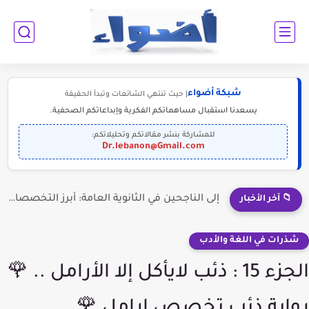
شبكة أضواء
| حيث تنتهي الشائعات وتبدأ الحقيقة
يسعدنا استقبال مساهماتكم الفكرية وإبداعاتكم الصحفية.
للمشاركة بنشر مقالاتكم وتحليلاتكم:
Dr.lebanon@Gmail.com
إلى الناجحين في الثانوية العامة: أبرز التخصصات المطلوبة للمستقبل (2030-2050)
📁 آخر الأخبار
شذرات في اللغة والأدب
الجزء 15 : ذئب لايأكل إلا الأرامل .. 🌹