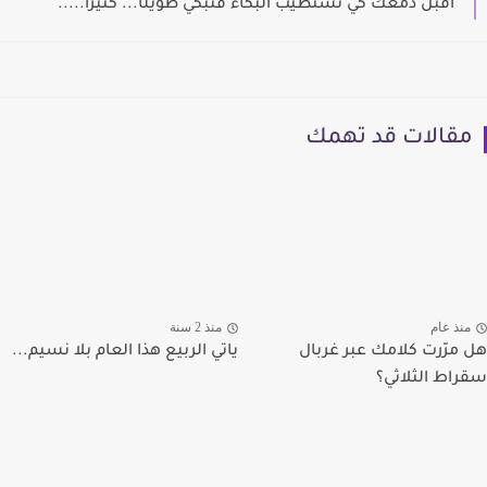
أقبِّلُ دمعَكَ كي تستطيبَ البكاء فتبكي طويلًا... كثيرًا.....
مقالات قد تهمك
منذ عام
منذ 2 سنة
هل مرّرت كلامك عبر غربال
ياتي الربيع هذا العام بلا نسيم...
سقراط الثلاثي؟