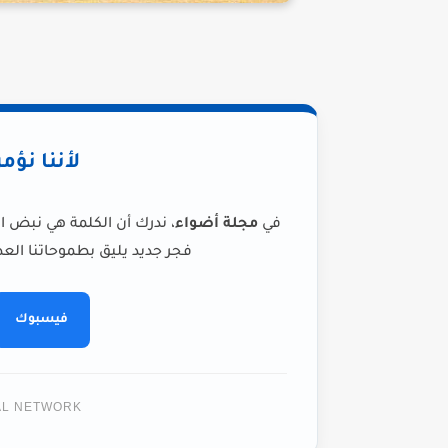
لأننا نؤم
في
مجلة أضواء
، ندرك أن الكلمة هي نبض ا
فجر جديد يليق بطموحاتنا العظ
فيسبوك
TAL NETWORK