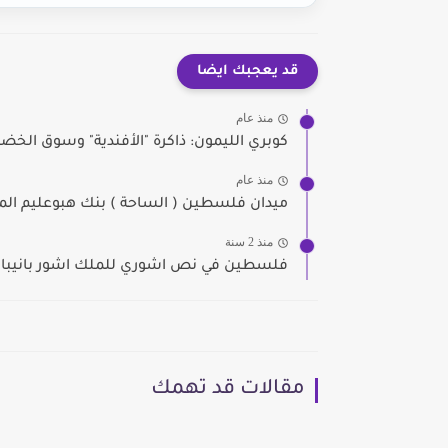
قد يعجبك ايضا
منذ عام
كوبري الليمون: ذاكرة "الأفندية" وسوق الخضا
منذ عام
ميدان فلسطين ( الساحة ) بنك هبوعليم الم
منذ 2 سنة
فلسطين في نص اشوري للملك اشور بانيبال 
مقالات قد تهمك