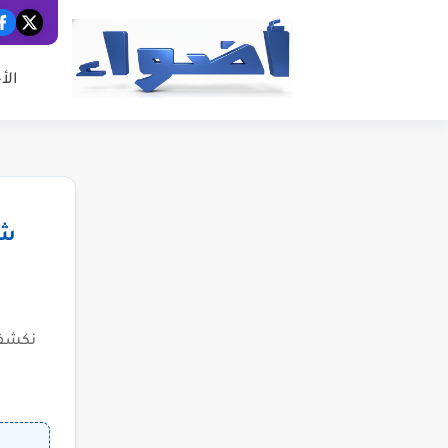
الأ
شب
نكشف 