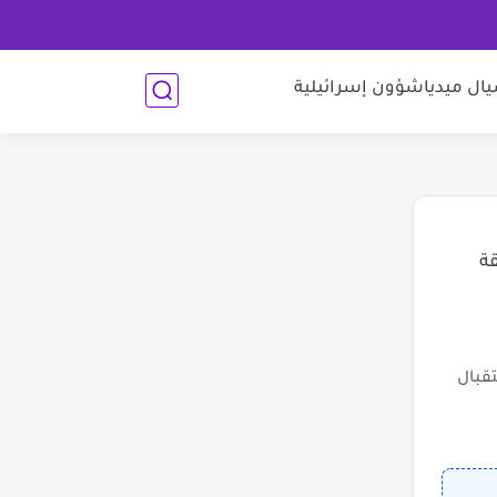
ل ميديا
شؤون إسرائيلية
قة
قبال