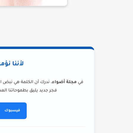
لأننا نؤم
في
مجلة أضواء
، ندرك أن الكلمة هي نبض ا
فجر جديد يليق بطموحاتنا العظ
فيسبوك