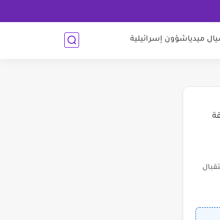
ل ميديا
شؤون إسرائيلية
قة
قبال