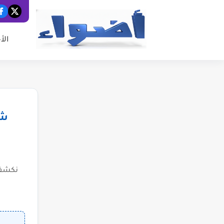
الأ
شب
نكشف 