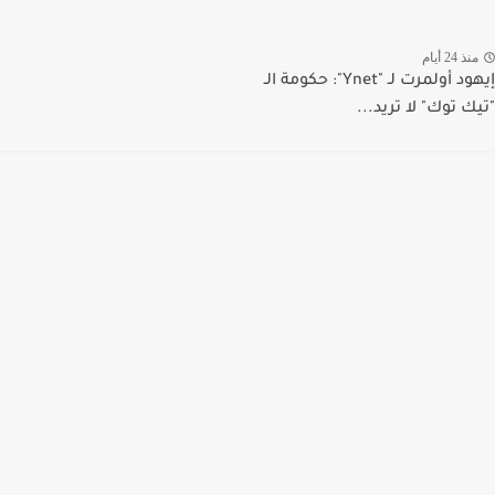
منذ 24 أيام
إيهود أولمرت لـ "Ynet": حكومة الـ
"تيك توك" لا تريد...