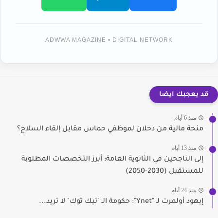
ADWWA MAGAZINE • DIGITAL NETWORK
قد يعجبك ايضا
منذ 6 أيام
منحة مالية من دحلان لموظفي حماس مقابل إلقاء السلاح؟
منذ 13 أيام
إلى الناجحين في الثانوية العامة: أبرز التخصصات المطلوبة
للمستقبل (2030-2050)
منذ 24 أيام
إيهود أولمرت لـ "Ynet": حكومة الـ "تيك توك" لا تريد...