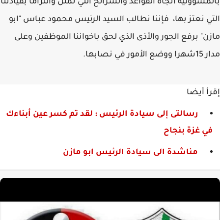
بالمسؤولية اتجاه القواعد والشرائح التي نمثل والتزاما بقيادتنا
التي نعتز بها، فإننا نطالب السيد الرئيس محمود عباس "ابو
مازن" برفع الجور والأذى الذي لحق باخواننا الموظفين وعلى
مدار 15شهرا ووضع الأمور في نصابها.
إقرأ أيضا
رسالتى إلى سيادة الرئيس : لقد تم كسر عين أبناءك
في غزة بنجاح
مناشدة الى سيادة الرئيس ابو مازن