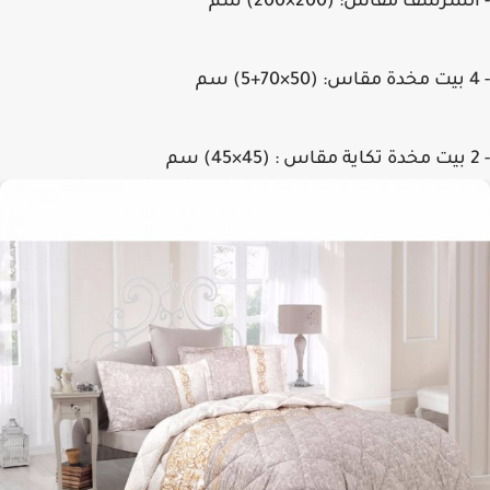
- الشرشف مقاس: (200×200) سم
- 4 بيت مخدة مقاس: (50×70+5) سم
- 2 بيت مخدة تكاية مقاس : (45×45) سم