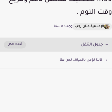
100%لتعطيك ملمس ناعم ومريح
وقت النوم .
الإعلامية حنان رجب
منذ 8 سنة
جدول التنقل
لأننا نؤمن بالحياة.. نحن هنا