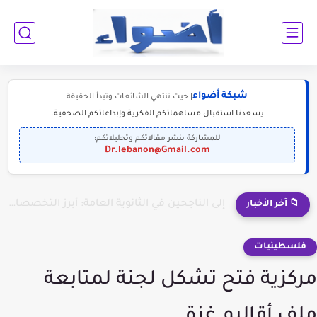
شبكة أضواء
| حيث تنتهي الشائعات وتبدأ الحقيقة
يسعدنا استقبال مساهماتكم الفكرية وإبداعاتكم الصحفية.
للمشاركة بنشر مقالاتكم وتحليلاتكم:
Dr.lebanon@Gmail.com
إلى الناجحين في الثانوية العامة: أبرز التخصصات المطلوبة للمستقبل (2030-2050)
📁 آخر الأخبار
فلسطينيات
مركزية فتح تشكل لجنة لمتابعة