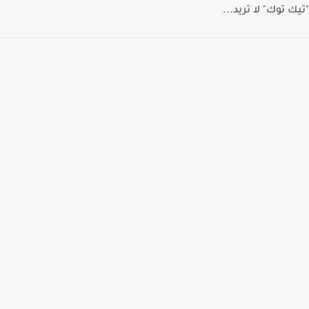
"تيك توك" لا تريد...