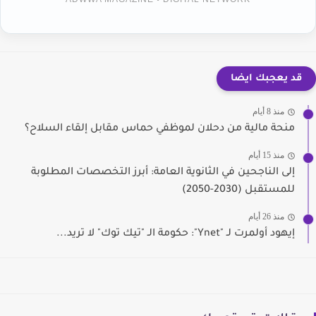
قد يعجبك ايضا
منذ 8 أيام
منحة مالية من دحلان لموظفي حماس مقابل إلقاء السلاح؟
منذ 15 أيام
إلى الناجحين في الثانوية العامة: أبرز التخصصات المطلوبة
للمستقبل (2030-2050)
منذ 26 أيام
إيهود أولمرت لـ "Ynet": حكومة الـ "تيك توك" لا تريد...