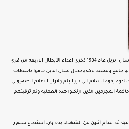
​كتب هشام ساق الله – في الثاني عشر من نيسان ابريل عام 1984 ذكرى اعدام الأبطال الاربعه من قرى
 جامع ومحمد بركة وجمال قبلان الذين قاموا باختطاف
راكب صهيوني واقتادوه بقوة السلاح الى دير البلح ولازال الاعلام الصهيوني
محاكمة المجرمين الذين ارتكبوا هذه العمليه وتم ترقيتهم
يه تم اعدام اثنين من الشهداء بدم بارد استطاع مصور