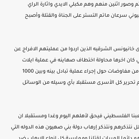
صور اثنين منهم وهم مكبلي الايدي واثارة الراي
يوني سرعان ماتم التستر على الجناة والقتلة وأصبح
رى خانيونس الشرقيه الذين اردوا من عمليتهم الافراج عن
تي كان اخرها محاولة اختطاف صهاينه في عملية ايلات
الاخيره ولعل خطف الجندي شاليت وما حدث من مفاوضات حول إجراء عملية تبادل بينه وبين 1000
م تحرير كل الأسرى مستقبلا بأي وسيله من الوسائل
بنا الفلسطيني فيحق لأهلهم اليوم وغدا ومستقبلا ان
ل نتذكرهم ونتذكر إرهاب دولة بني صهيون هذه الدوله التي
هم دائما المررات لقتلنا وممارسة كل انواع الارهاب ضد