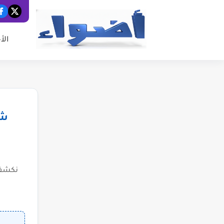
الأ
شب
نكشف 