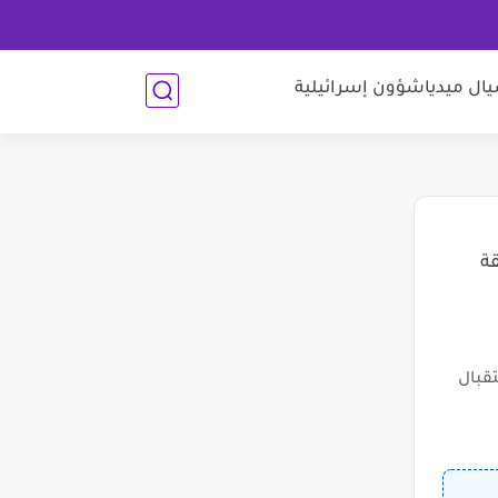
ل ميديا
شؤون إسرائيلية
قة
قبال