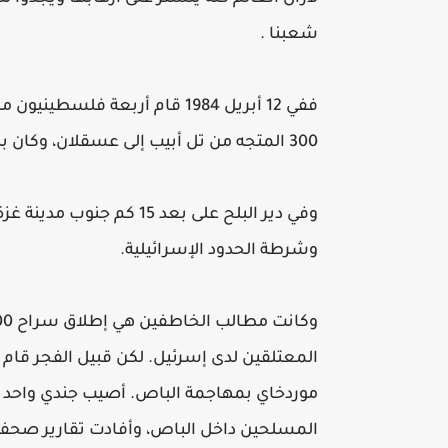
شعبنا .
ففي 12 أبريل 1984 قام أربعة 
300 المتجه من تل أبيب إلى عسقلان، وكان بها 41 راكبا واجبرها على التوجه إلى غزة.
وفي دير البلح على بعد 15
وشرطة الحدود الإسرائيلية.
المعتلقين لدى إسرئيل. لكن قبيل الفجر قام 
موردخاي بمهاجمة الباص. أصيب جندي واحد و
المسلحين داخل الباص، وأفادت تقارير صحفية أ