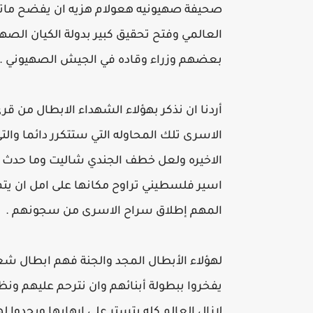
صحيفة صهيونيه هعولام هزيه ان يفضح ماتم و
العالمي وفتح تحقيق كبير بدولة الكيان الصه
بعضهم وزراء وقاده في الجيش الصهيوني .
أردنا ان نذكر بهؤلاء الشهداء الابطال من ق
الاسرى تلك المحاوله التي ستتكرر دائما وال
اسير فلسطيني تراوح مكانها على امل ان يت
المهم إطلاق سراح الاسرى من سجونهم .
لهؤلاء الأبطال المجد والجنة فهم ابطال شع
يفخروا ببطولة أبنائهم وان نترحم عليهم ونظ
لازال العالم كله يتستر على ارهابها ويجدوا ل