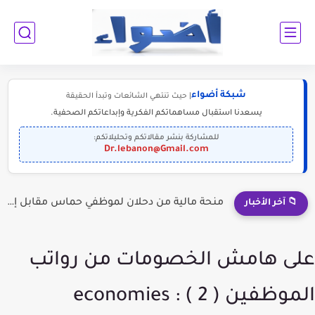
شبكة أضواء
| حيث تنتهي الشائعات وتبدأ الحقيقة
يسعدنا استقبال مساهماتكم الفكرية وإبداعاتكم الصحفية.
للمشاركة بنشر مقالاتكم وتحليلاتكم:
Dr.lebanon@Gmail.com
إلى الناجحين في الثانوية العامة: أبرز التخصصات المطلوبة للمستقبل (2030-2050)
📁 آخر الأخبار
​على هامش الخصومات من رواتب
الموظفين ( 2 ) : economies