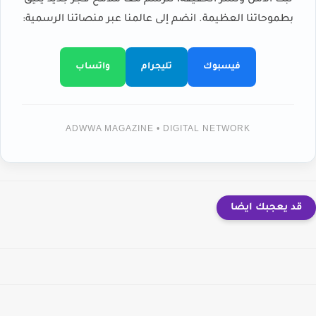
لبث الأمل ونشر الحقيقة، لنرسم معاً ملامح فجر جديد يليق
بطموحاتنا العظيمة. انضم إلى عالمنا عبر منصاتنا الرسمية:
فيسبوك
تليجرام
واتساب
ADWWA MAGAZINE • DIGITAL NETWORK
قد يعجبك ايضا