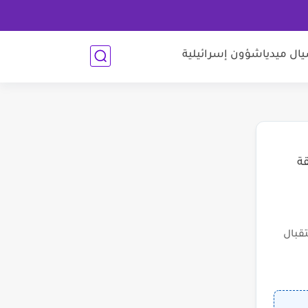
ل ميديا
شؤون إسرائيلية
قة
قبال