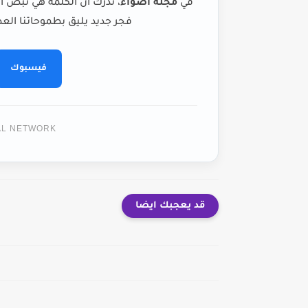
في
مجلة أضواء
، ندرك أن الكلمة هي نبض ا
فجر جديد يليق بطموحاتنا العظ
فيسبوك
TAL NETWORK
قد يعجبك ايضا