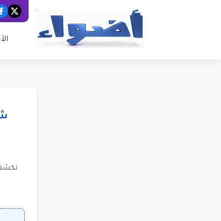
الأ
شب
نكشف 