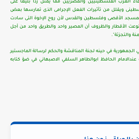
ء العرب الفلسطينيين والمصريين مما يمثل ردًا بليغًا على
طينى ويقلل من تأثيرات الفعل الإجرامى الذى تمارسها بعض
 المسجد الأقصى وفلسطين والقدس لأن روح الإخوة التى سادت
وعت الأقطار والظروف أن المصير واحد والطريق واحد من أجل
ة والتجزئة".
تي الجمهورية في حينه لجنة المناقشة والحكم لرسالة الماجستير
وف عنداﻻمام الحافظ ابوالطاهر السلفي اﻻصبهاني في ضؤ كتابه