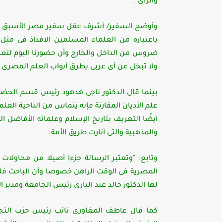
والرأى".
وأوضح السفير/ أشرف عقل سفير مصر الأسبق بدو
باعتباره من العلماء المسلمين الافذاذ فى مثل
ضروس من الداخل والخارج وأن حضورنا اليوم لتع
ولا تبخل عن أى عربى يطرق أبواب العلم المصرى 
بينما قال الدكتور ناجى هدهود رئيس قسم الحضا
علم الأديان المقارنة فإنه يتماس من الناحية الع
ايضًا التعريف بتاريخ الإسلام وعلمائه الأفاضل ا
والمذهبية والتى أنارت طريق الأمة.
وتابع: "وتعتبر الرسالة جزءا أصيلا من محاولات 
المصرية فى الوقت الراهن خصوصا وأن الباحث فل
لها الدكتور خالد عبد البارى رئيس الجامعة ومدير
كما قال عاطف المغاورى نائب رئيس حزب الت