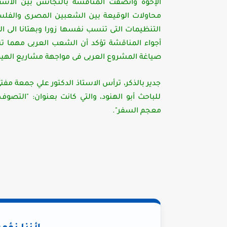
الإخوة واتصفت المناقشة بالتجانس بين الأشقا
محاولات الوقيعة بين الشعبين المصرى والفلس
التنظيمات التى تنسب نفسها زورا وبهتانا الى
أجواء المناقشة تؤكد أن الشعب العربى مهما تن
صياغة المشروع العربى فى مواجهة مشاريع الهيمن
جدير بالذكر، ترأس الاستاذ الدكتور علي جمعة مف
للباحث أبو الهنود، والتي كانت بعنوان: "التص
معجم السفر".