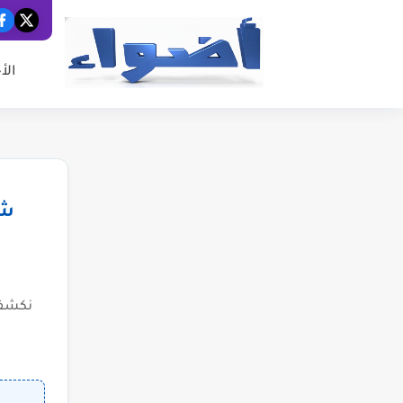
الأ
شب
نكشف 