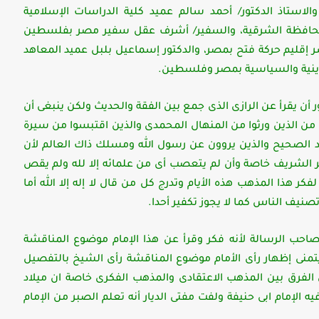
والاستاذ الدكتور/ أحمد سالم عميد كلية الدراسات الإسلامية
 محافظة الشرقية، والسفير/ أشرف عقل سفير مصر بفلسطين
ر إقليم حركة فتح بمصر، والدكتور إسماعيل بلبل عميد المعاهد
لدينية والسياسية بمصر وفلسطين.
 أن يقرأ عن الرازى الذى جمع بين الفقة والحديث ولكن ينبغى أن
يخ من الذين ورثوا من المنهال المحمدى والذين اقتبسوا من سيرة
لسند الصحيح والذين يروون عن رسول الله ومسلك ذاك العالم لأن
زهر الشريف خاصة وأن لم يتعصب أى من علمائه إلا لله ولم يقص
كر هذا المذهب هذه الأيام وتدرج كل من قال لا إله إلا الله أما
صنيف الناس كما لا يجوز تكفير أحدا.
لصاحب الرسالة لأنه فكر وقرأ عن هذا الإمام موضوع المناقشة
 يتمنى إظهار رأى الأمام موضوع المناقشة رأى الشيخ بالتفصيل
 الفرق بين المذهب الاعتقادى والمذهب الفكرى خاصة ان ميلاد
الإمام ابى حنيفة ولفت مفتى الديار أنه تعلم الصبر من الإمام