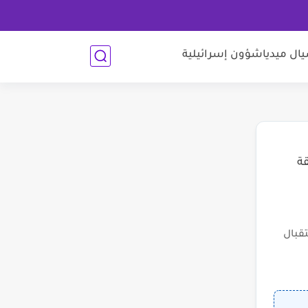
ل ميديا
شؤون إسرائيلية
قة
قبال