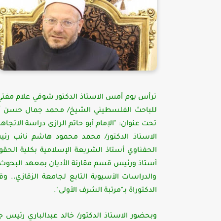
ترأس يوم أمس الاستاذ الدكتور شوقي علام مفتي 
للباحث الفلسطيني الشيخ/ محمد جمال حسن أبو 
تحت عنوان: "الإمام أبو حاتم الرازى دراسة الاتج
الاستاذ الدكتور/ محمد محمود هاشم نائب رئيس 
الحفناوي أستاذ الشريعة الإسلامية بكلية الحقوق
أستاذ ورئيس قسم مقارنة الأديان بمعهد البحوث 
والدراسات الآسيوية التابع لجامعة الزقازي،. و
الدكتوراة بـ"مرتبة الشرف الأولى".
وبحضور الاستاذ الدكتور/ خالد عبدالباري رئيس ج