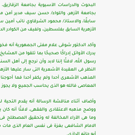
البحوث والدراسات الآسيوية بجامعة الزقازيق، 
بجامعة الأزهر، واللواء/ حسن سيف مدير أمن
سابقًا، والاستاذ/ محمود الشرقاوي نائب أمين س
الأزهرية السابق بفلسطين، ولفيف من الكوادر ا
وأكد الدكتور شوقى علام مفتى الجمهورية أنه فخور
يدرك الأوائل إدراكًا صحيحًا بما تلقوا من المشا
رسول الله، لافتًا إننا لابد وأن نرجع إلى أهل ا
النظر فى العقيدة الأشعرية التى سار عليها الأ
المذهب الأشعرى أحدا ولم يكفر أحدا فما أحوجنا لف
المعاصى فالله هو الذى يحاسب الجميع ولا يجوز ت
وأضاف أثناء مناقشة الرسالة أنه يقدم التحية 
ووضح مذهبه الاعتقادى والفقهى، لافتًا أنه كان
وما هى الآراء المخالفة له وتحقيق المصطلح فى
الامام الشافعى بغزة فى نفس العام الذى مات فيه 
أبو حاتم الرازى.