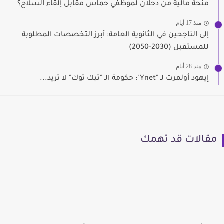
منحة مالية من دحلان لموظفي حماس مقابل إلقاء السلاح؟
منذ 17 أيام
إلى الناجحين في الثانوية العامة: أبرز التخصصات المطلوبة
للمستقبل (2030-2050)
منذ 28 أيام
إيهود أولمرت لـ "Ynet": حكومة الـ "تيك توك" لا تريد...
مقالات قد تهمك