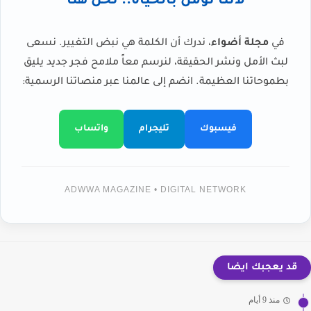
لأننا نؤمن بالحياة.. نحن هنا
في
مجلة أضواء
، ندرك أن الكلمة هي نبض التغيير. نسعى
لبث الأمل ونشر الحقيقة، لنرسم معاً ملامح فجر جديد يليق
بطموحاتنا العظيمة. انضم إلى عالمنا عبر منصاتنا الرسمية:
فيسبوك
تليجرام
واتساب
ADWWA MAGAZINE • DIGITAL NETWORK
قد يعجبك ايضا
منذ 9 أيام