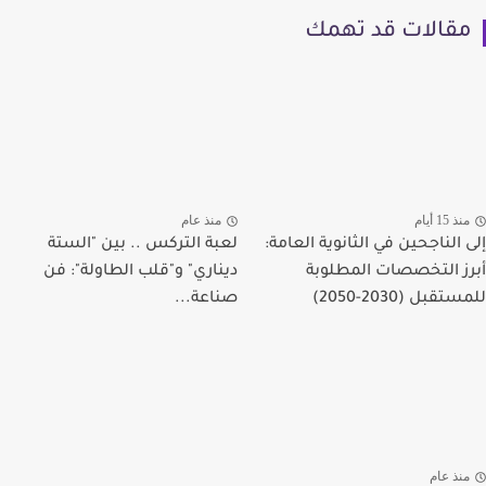
مقالات قد تهمك
منذ 15 أيام
منذ عام
إلى الناجحين في الثانوية العامة:
لعبة التركس .. بين "الستة
أبرز التخصصات المطلوبة
ديناري" و"قلب الطاولة": فن
للمستقبل (2030-2050)
صناعة...
منذ عام