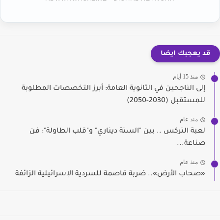
قد يعجبك ايضا
منذ 15 أيام
إلى الناجحين في الثانوية العامة: أبرز التخصصات المطلوبة
للمستقبل (2030-2050)
منذ عام
لعبة التركس .. بين "الستة ديناري" و"قلب الطاولة": فن
صناعة...
منذ عام
«صحاب الأرض».. ضربة قاصمة للسردية الإسرائيلية الزائفة