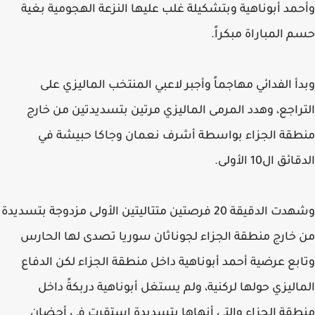
وأحمد أبوناهية وبتشكيلة غلب عليها النزعة الهجومية بغية
حسم المباراة مبكراً.
وبدأ الفدائي مهاجماً وأجبر لاعبي المنتخب الماليزي على
التراجع، وهدد المرمى الماليزي مرتين بتسديدتين من خارج
منطقة الجزاء بواسطة أشرف نعمان وجاكا حبيشة في
الدقائق ال10 الأولى.
وشهدت الدقيقة 20 فرصتين متتاليتين الأولى مزدوجة بتسديدة
من خارج منطقة الجزاء لجوناثان سوريا تصدى لها الحارس
وتابع عرضية أحمد أبوناهية داخل منطقة الجزاء لكن الدفاع
الماليزي حولها لركنية، ولم يستغل أبوناهية دربكةً داخل
منطقة الجزاء والتي أنهاها بتسديدة استقرت في أحضان