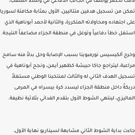
لافت لخضر يوسف في الجانب الدفاعي في وسط الملعب،
تمكن من تسجيل هدفين متتاليين، الأول بمثابة مكافئة لسوريا
على اجتهاده ومحاولاته المتكررة، والثانية لأحمد أبوناهية الذي
استغل خطأ دفاعياً وتوغل في منطقة الجزاء مضاعفاً النتيجة.
وخرج ألكيسيس نورمبوينا بسبب الإصابة وحل بدلاً منه سامح
مراعبة، ليتراجع جاكا حبيشة كظهير أيمن، ونجح أبوناهية في
تسجيل الهدف الثاني له والثالث لمنتخبنا الوطني مستغلاً
دربكةً داخل منطقة الجزاء ليسدد كرة بيسراه في المرمى
الماليزي، لينتهي الشوط الأول بتقدم الفدائي بثلاثية نظيفة.
جاءت بداية الشوط الثاني مشابهة لسيناريو نهاية الأول،