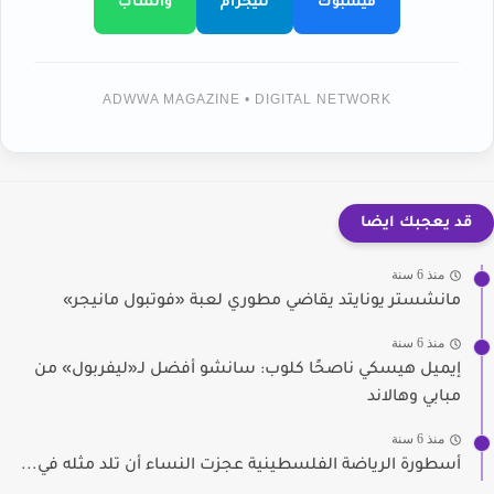
فيسبوك
تليجرام
واتساب
ADWWA MAGAZINE • DIGITAL NETWORK
قد يعجبك ايضا
منذ 6 سنة
مانشستر يونايتد يقاضي مطوري لعبة «فوتبول مانيجر»
منذ 6 سنة
إيميل هيسكي ناصحًا كلوب: سانشو أفضل لـ«ليفربول» من
مبابي وهالاند
منذ 6 سنة
أسطورة الرياضة الفلسطينية عجزت النساء أن تلد مثله في...